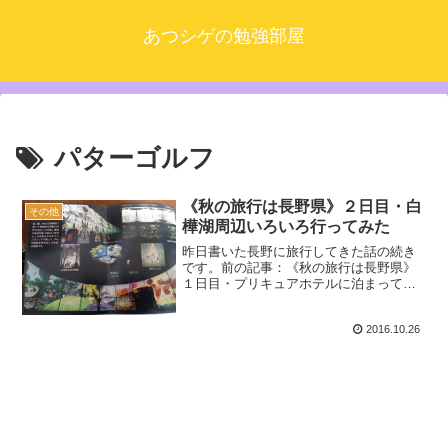
あつシゲの勉強部屋
パターゴルフ
《秋の旅行は長野県》２日目・白
その他
樺湖周辺いろいろ行ってみた
昨日書いた長野に旅行してきた話の続き
です。前の記事：《秋の旅行は長野県》
１日目・プリキュアホテルに泊まってみ
た！１日目はホテルに近い所しか行かな
かったのですが、２日目はゆっくりいろ
2016.10.26
んな場所を楽しむことができました。い
くつか紹介します。この範...