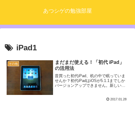
あつシゲの勉強部屋
iPad1
まだまだ使える！「初代 iPad」
その他
の活用法
昔買った初代iPad、机の中で眠っていま
せんか？初代iPadはiOSが5.1.1までしか
バージョンアップできません。新しいバ
ージョンにしか対応していないアプリも
多くすごく取り残された感がありますよ
2017.01.28
ね。今は全然使っていないという人が多
いのでは...