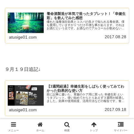
養命酒製造が本気で造ったタブレット！「幸健生
彩」を飲んでみた感想
優れた滋養強壮効果とコスパの良さで知られる養命酒。僕
も愛用していますが１つだけ不便な事があります。それは
お酒だという点です。お酒なのでアルコールが飲めない人
は使用する事ができません。あと夜勉強したいやブログな
どを書きたい時などに飲むと眠くな...
2017.08.28
atusige01.com
９月１９日追記↓
【3週間経過】幸健生彩をしばらく使ってみてわ
かった効果的な使い方
前に記事に書いた、胃腸のケア用に買った 幸健生彩 とい
うタブレット。使い始めてからとりあえず３週間が経過し
ました。効果や使用頻度、活用方法などの報告です。食前
と食後、どちらがいいか？使ってみてわかったのは確かに
胃腸に効くという事です。とても...
2017.09.18
atusige01.com
メニュー
ホーム
検索
トップ
サイドバー