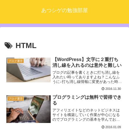
あつシゲの勉強部屋
HTML
【WordPress】文字に２重打ち
ブログ運営
消し線を入れるのは意外と難しい
ブログの記事を書くときに打ち消し線を
入れたい時ってありますよね？こんなふ
うに↓打ち消し線情報に変更があった時な
どに前の情報を消さずにあえて残し、２
2016.11.30
本の赤い線で訂正したことをアピールす
る。伝えたい情報にインパクトを持たせ
プログラミングは無料で習得でき
ブログ運営
る上で効果的な表現方法...
る
アフィリエイトなどのネットビジネスは
サイトを構築していく作業が中心になる
のでプログラミングの基本を学んでおい
たほうが今後の作業がラクになります。
2016.01.09
最低限、HTMLとCSSはよく使うので覚