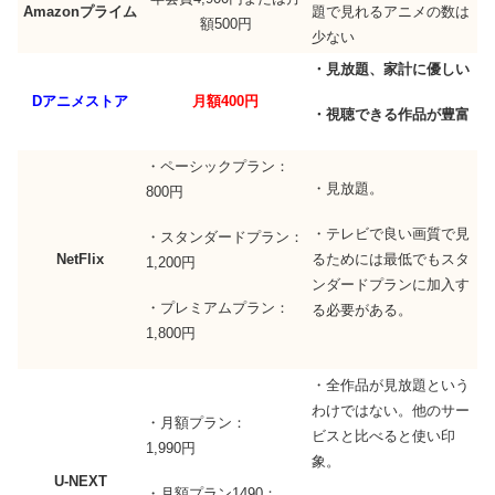
Amazonプライム
題で見れるアニメの数は
額500円
少ない
・見放題、家計に優しい
Dアニメストア
月額400円
・視聴できる作品が豊富
・ペーシックプラン：
・見放題。
800円
・テレビで良い画質で見
・スタンダードプラン：
るためには最低でもスタ
NetFlix
1,200円
ンダードプランに加入す
・プレミアムプラン：
る必要がある。
1,800円
・全作品が見放題という
わけではない。他のサー
・月額プラン：
ビスと比べると使い印
1,990円
象。
U-NEXT
・月額プラン1490：