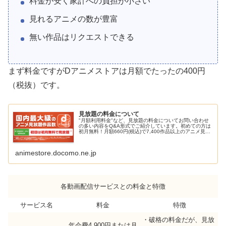
料金が安く家計への負担が小さい
見れるアニメの数が豊富
無い作品はリクエストできる
まず料金ですがDアニメストアは月額でたったの400円
（税抜）です。
見放題の料金について
"月額利用料金"など、見放題の料金についてお問い合わせ
の多い内容をQ&A形式でご紹介しています。初めての方は
初月無料！月額660円(税込)で7,400作品以上のアニメ見放
題！
animestore.docomo.ne.jp
各動画配信サービスとの料金と特徴
サービス名
料金
特徴
・破格の料金だが、見放
年会費4,900円または月