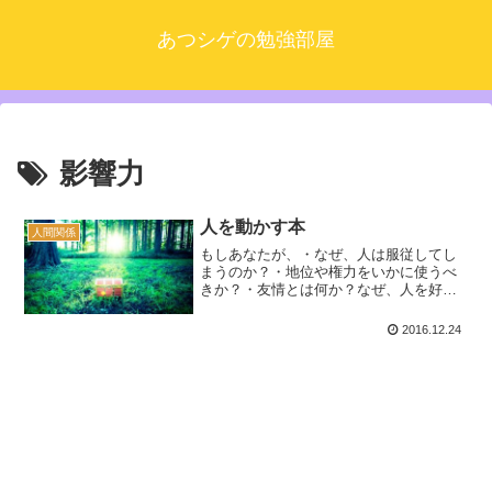
あつシゲの勉強部屋
影響力
人を動かす本
人間関係
もしあなたが、・なぜ、人は服従してし
まうのか？・地位や権力をいかに使うべ
きか？・友情とは何か？なぜ、人を好き
になるのか？・異性ともっと親密な関係
になりたい・集団心理が人に及ぼす影響
2016.12.24
とは？・なぜ、目標を達成できないの
か？といったことに興味があ...