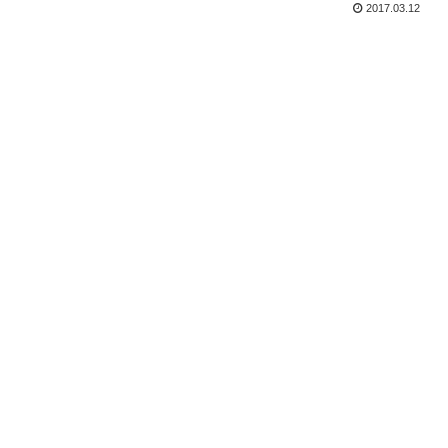
AmazonJSはデフォルトの設定のままだ
2017.03.12
とタイトル部分にH4タグが使われる仕様
になっていま...