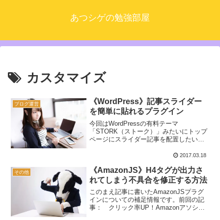
あつシゲの勉強部屋
カスタマイズ
《WordPress》記事スライダー
ブログ運営
を簡単に貼れるプラグイン
今回はWordPressの有料テーマ
「STORK（ストーク）」みたいにトップ
ページにスライダー記事を配置したい人
におすすめの情報をお伝えします。参考
までにSTORKが使われているサイト↓強
2017.03.18
健ラボ記事スライダーがあると動的でカ
《AmazonJS》H4タグが出力さ
ッコいい印象にな...
その他
れてしまう不具合を修正する方法
このまえ記事に書いたAmazonJSプラグ
インについての補足情報です。前回の記
事： クリック率UP！Amazonアソシエ
イトをカッコ良く表示する方法