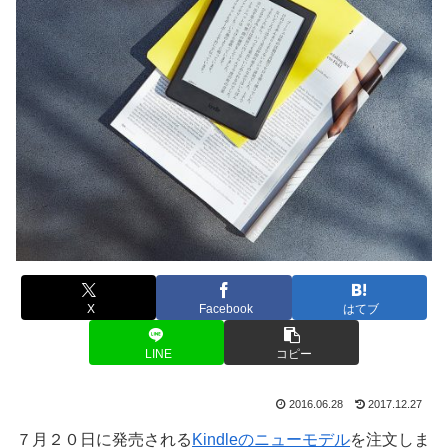
X
Facebook
はてブ
LINE
コピー
2016.06.28
2017.12.27
７月２０日に発売される
Kindleのニューモデル
を注文しま