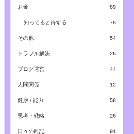
お金
89
知ってると得する
78
その他
54
トラブル解決
26
ブログ運営
44
人間関係
12
健康 / 能力
58
思考・戦略
26
日々の雑記
91