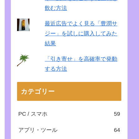
飲む方法
最近広告でよく見る「豊潤サ
ジー」を試しに購入してみた
結果
「引き寄せ」を高確率で発動
する方法
カテゴリー
PC / スマホ
59
アプリ・ツール
64