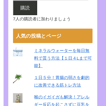
購読
7人の購読者に加わりましょう
人気の投稿とページ
ミネラルウォーターを毎日無
料で貰う方法【１日４Lまで可
能】
１日５分！胃腸の弱さを劇的
に改善できる筋トレ方法
喉のイガイガも解決！アレル
ギー反応を起こさずに豆乳を