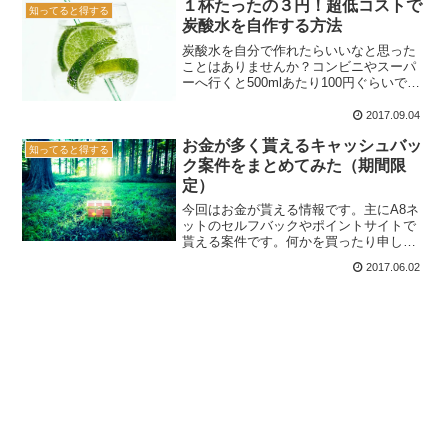
１杯たったの３円！超低コストで
知ってると得する
炭酸水を自作する方法
炭酸水を自分で作れたらいいなと思った
ことはありませんか？コンビニやスーパ
ーへ行くと500mlあたり100円ぐらいで売
られていますね。でもよくよく考えてみ
ると炭酸水の構成要素は水と二酸化炭素
2017.09.04
です。なんでこんなに高いの？ちょっと
お金が多く貰えるキャッシュバッ
気になったので調...
知ってると得する
ク案件をまとめてみた（期間限
定）
今回はお金が貰える情報です。主にA8ネ
ットのセルフバックやポイントサイトで
貰える案件です。何かを買ったり申し込
んだりする時、ただ普通にやるよりもこ
2017.06.02
れらのサービスを経由して行った方が断
然得です。いろいろな案件をまとめてみ
ました。金額の大きいも...