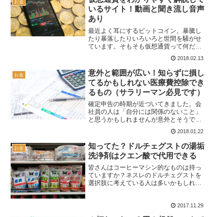
お金
代に購入...
いるサイト！動画と聞き流し音声
あり
最近よく耳にするビットコイン。暴騰し
たり暴落したりいろいろと世間を騒がせ
ています。そもそも仮想通貨って何だろ
う？という事が気になり少し勉強してみ
2018.02.13
ました。最も参考になったと思うのが以
下のまとめサイトです。かなり踏み込ん
意外と範囲が広い！知らずに損し
お金
だところまで詳しく解説さ...
てるかもしれない医療費控除でき
るもの（サラリーマン必見です）
確定申告の時期が近づいてきました。会
社員の人は「自分には関係のないこと」
と思うかもしれませんが意外とそうでも
ない場合が多くあります。例えば病気を
2018.01.22
して医療費がたくさんかかった場合は確
定申告をして「医療費控除」を適用でき
知ってた？ドルチェグストの湯垢
お金
ます。結果、払った税金の...
洗浄剤はクエン酸で代用できる
皆さんはコーヒーマシン的なものは持っ
ていますか？ネスレのドルチェグストを
選択肢に考えている人は多いかもしれま
せん。僕もドルチェグストを以前購入し
現在使用しているので今後、この事につ
2017.11.29
いても何回か記事を書きたいと思いま
す。購入を考えている人やす...