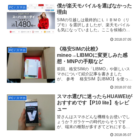
送料だけで利益が吹き飛んでしまいま
僕が楽天モバイルを選ばなかった
PC / スマホ
す。A4サイズ以内厚み３セ...
理由
SIMの引越しは最終的にＬＩＢＭＯ（リ
ブモ）を選択しましたが、楽天モバイル
も気になっていました。ここを候補の１
つとして考えていました。でも楽天モバ
イルにはしませんでした。その理由につ
2018.07.05
いて書いておきます。僕が楽天モバイル
《格安SIMの比較》
を選ばなかった理由楽天...
PC / スマホ
mineo→LIBMOに変更しみた感
想・MNPの手順など
前回、格安SIMの「LIBMO」や新しいス
マホについて紹介記事を書きました
が、 参考 格安SIM【LIBMO】を使って
みた！この安さは魅力だ 関連 スマホ選
2018.07.02
びに迷ったらHUAWEIがおすすめです
【P10 lite】をレビュー 参考 【...
スマホ選びに迷ったらHUAWEIが
PC / スマホ
おすすめです【P10 lite】をレビ
ュー
皆さんはスマホどんな機種をお使いでし
ょうか？ガラケーの時代からそうです
が、端末の種類が多すぎてどれにするか
とても迷います。そんな時ってメーカー
2018.05.07
や販売店の説明よりも誰かのレビューの