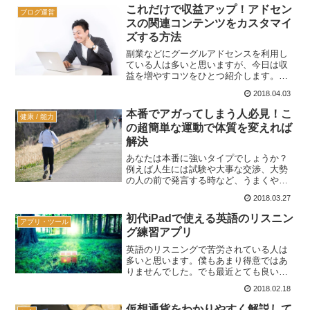
方が役にたちます。ちょうど僕も最近
これだけで収益アップ！アドセン
ブログ運営
「P10 lite」という名...
スの関連コンテンツをカスタマイ
ズする方法
副業などにグーグルアドセンスを利用し
ている人は多いと思いますが、今日は収
益を増やすコツをひとつ紹介します。ち
ょっとしたことで収入は変わってきま
2018.04.03
す。関連コンテンツっていうユニットが
ありますよね？表示回数など一定の条件
本番でアガってしまう人必見！こ
健康 / 能力
を満たすと使えるようになる...
の超簡単な運動で体質を変えれば
解決
あなたは本番に強いタイプでしょうか？
例えば人生には試験や大事な交渉、大勢
の人の前で発言する時など、うまくやら
ないといけない場面が少なからずありま
2018.03.27
す。ところが本番に弱い人の場合、いざ
という時にアガってしまって本来の能力
初代iPadで使える英語のリスニン
アプリ・ツール
を充分に発揮できない事が...
グ練習アプリ
英語のリスニングで苦労されている人は
多いと思います。僕もあまり得意ではあ
りませんでした。でも最近とても良いも
のを見つけました。「英語聴覚セラピ
2018.02.18
ー 奇跡の音」というiPhone用のアプリ
です。僕は初代iPadとiPhone4ぐらいの時
仮想通貨をわかりやすく解説して