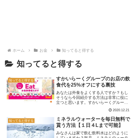
ホーム
お金
知ってると得する
知ってると得する
すかいらーくグループのお店の飲
知ってると得する
食代を25%オフにする裏技
あなたは外食をよくする人ですか？もし
そうなら今回紹介する方法は非常に役に
立つと思います。すかいらーくグループ
系のお店で飲食した時の支払いを25%値
2020.12.21
引きしてもらえる方法です。25%オフは
けっこう大きな値引きですね。家族で利
ミネラルウォーターを毎日無料で
知ってると得する
用した時など大人数の...
貰う方法【１日４Lまで可能】
みなさんは家で飲む飲料水はどのように
していますか？毎月、ミネラルウォータ