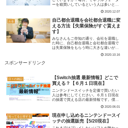
ーを箱買いしているという人は多いと思
います。僕の家もそのパターンでした
2020.12.07
が、最近になってこのミネラルウォータ
ーをタダで貰う方法があるのを発見しま
自己都合退職を会社都合退職に変
お金
したので紹介します。ミネラ...
える方法【失業保険がすぐ貰えま
す】
みなさんもご存知の通り、会社を退職し
た時に、自己都合退職と会社都合退職で
は失業保険をもらう時に大きな違いがあ
りますね。自己都合だと７日間の待機期
2020.10.16
間の後、さらに３ヶ月待たされてやっと
失業保険が支給されますが、会社都合退
スポンサードリンク
職なら７日だけ待てばすぐ...
【Switch抽選 最新情報】どこで
日々の雑記
買える？【６月１日現在】
ニンテンドースイッチを定価で買いたい
人は参考にしてください。６月１日現在
の抽選で買える店の最新情報です。僕は
まだどこにも当選してませんが共に頑張
2020.06.01
りましょう！抽選に参加できる店を簡単
に把握できるように情報をまとめていま
現在申し込めるニンテンドースイ
知ってると得する
すので参考にしてください...
ッチの抽選販売【5/20現在】
これまではプレイしたいソフトが無かっ