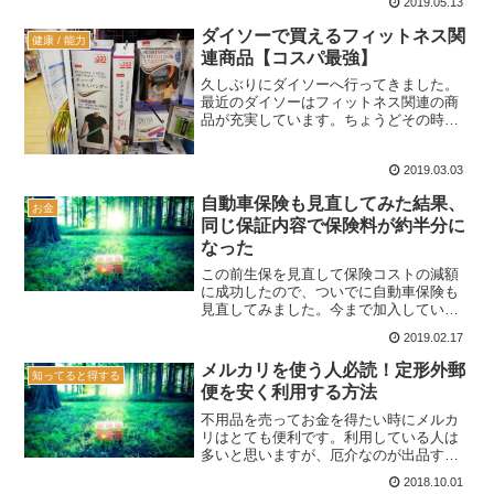
2019.05.13
に無金利または低金利でお金を貸してく
れる制度です。そんな制度があるなんて
ダイソーで買えるフィットネス関
健康 / 能力
知らなかったですか？僕も最...
連商品【コスパ最強】
久しぶりにダイソーへ行ってきました。
最近のダイソーはフィットネス関連の商
品が充実しています。ちょうどその時バ
ランスボールが欲しいなと思っていたの
ですが、ありました↓100円ではなく500
2019.03.03
円です。ですが他の店で買うと1000円以
上はします。ア...
自動車保険も見直してみた結果、
お金
同じ保証内容で保険料が約半分に
なった
この前生保を見直して保険コストの減額
に成功したので、ついでに自動車保険も
見直してみました。今まで加入していた
のは東京海上日動の自動車保険です。知
2019.02.17
り合いの代理店経由で加入していまし
た。保険料が高いなと感じるようになっ
メルカリを使う人必読！定形外郵
知ってると得する
たのは結婚してからです。T...
便を安く利用する方法
不用品を売ってお金を得たい時にメルカ
リはとても便利です。利用している人は
多いと思いますが、厄介なのが出品する
商品が大きすぎたり重すぎたりして送料
2018.10.01
が高くなってしまう事です。下手すると