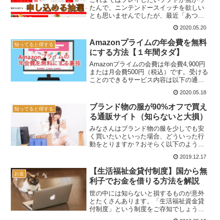
たんで、ニンテンドースイッチを欲しい
とも思いませんでしたが、最近「あつま
れどうぶつの森」が発売された事によっ
2020.05.20
て状況は一変しました。YouTubeでもた
くさん実況動画が配信されていますね。
Amazonプライムの年会費を無料
知ってると得する
見ていてとても面白...
にする方法【１年間タダ】
Amazonプライムの会費は年会費4,900円
または月会費500円（税込）です。受ける
ことのできるサービス内容は以下の通
り。 配送料が無料に お急ぎ便や日時指定
2020.05.18
が無料に Primeビデオで映画やドラマが
見放題 Prime Musicで音楽が...
ブランド物の服が90%オフで買え
知ってると得する
る通販サイト（知らないと大損）
みなさんはブランド物の服を少しでも安
く買いたいといった場合、どういった行
動をとりますか？おそらく以下のような
感じになるかと↓ アウトレットモールの
2019.12.17
店舗のセール時期を狙う メルカリ、ヤフ
オクを利用 古着屋で見つける ネット通販
【生活福祉金貸付制度】国から無
お金
のセール時期に買...
利子でお金を借りる方法を解説
世の中には知らないと損するものが意外
とたくさんあります。「生活福祉資金貸
付制度」という制度をご存知でしょう
か？ざっくり言うと国が低所得者のため